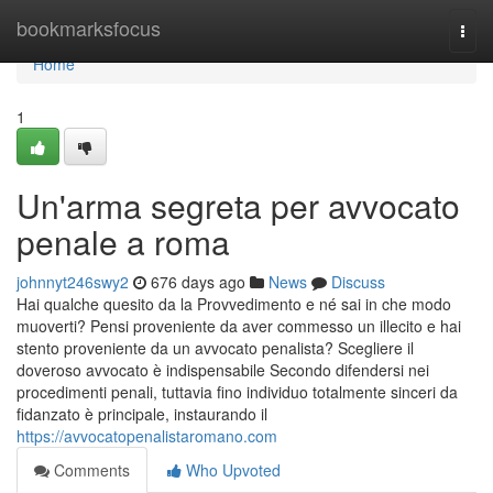
Home
bookmarksfocus
Togg
navi
Home
1
Un'arma segreta per avvocato
penale a roma
johnnyt246swy2
676 days ago
News
Discuss
Hai qualche quesito da la Provvedimento e né sai in che modo
muoverti? Pensi proveniente da aver commesso un illecito e hai
stento proveniente da un avvocato penalista? Scegliere il
doveroso avvocato è indispensabile Secondo difendersi nei
procedimenti penali, tuttavia fino individuo totalmente sinceri da
fidanzato è principale, instaurando il
https://avvocatopenalistaromano.com
Comments
Who Upvoted