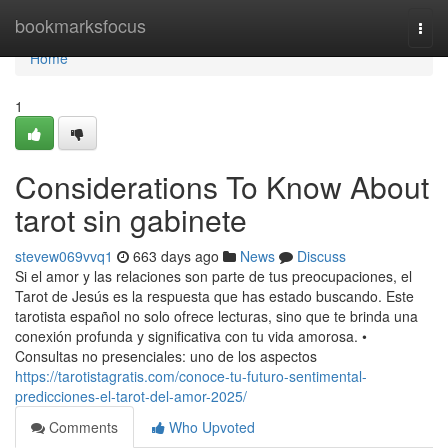
Home
bookmarksfocus
Togg
navi
Home
1
Considerations To Know About
tarot sin gabinete
stevew069vvq1
663 days ago
News
Discuss
Si el amor y las relaciones son parte de tus preocupaciones, el
Tarot de Jesús es la respuesta que has estado buscando. Este
tarotista español no solo ofrece lecturas, sino que te brinda una
conexión profunda y significativa con tu vida amorosa. •
Consultas no presenciales: uno de los aspectos
https://tarotistagratis.com/conoce-tu-futuro-sentimental-
predicciones-el-tarot-del-amor-2025/
Comments
Who Upvoted