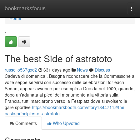
Home
bookmarksfocus
Togg
navi
Home
1
The best Side of astratoto
russello567gxd2
631 days ago
News
Discuss
Cadeva di domenica . Bisogna riconoscere che la Commissione a
volte seppe servirsi con successo delle celebrazioni for each
Sedan, appear avvenne per esempio a Dresda nel 1900, quando,
dopo un’adunata ai piedi del monumento alla vittoria sulla
Francia, tutti marciarono verso la Festplatz dove si svolsero le
gare sportive
https://bookmarkbooth.com/story18447112/the-
basic-principles-of-astratoto
Comments
Who Upvoted
Comments