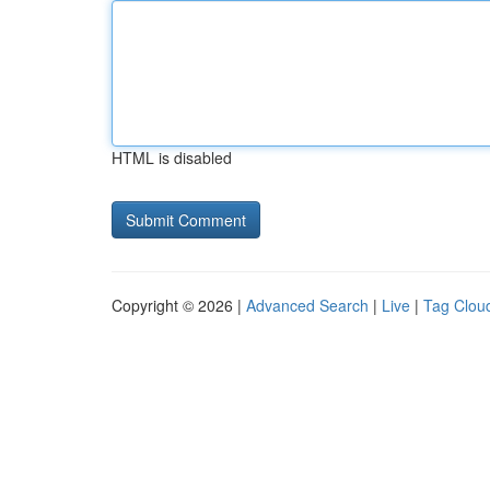
HTML is disabled
Copyright © 2026 |
Advanced Search
|
Live
|
Tag Clou