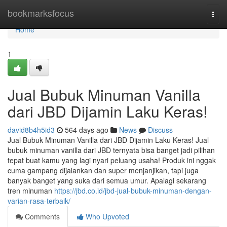
Home
bookmarksfocus
Togg
navi
Home
1
Jual Bubuk Minuman Vanilla
dari JBD Dijamin Laku Keras!
david8b4h5id3
564 days ago
News
Discuss
Jual Bubuk Minuman Vanilla dari JBD Dijamin Laku Keras! Jual
bubuk minuman vanilla dari JBD ternyata bisa banget jadi pilihan
tepat buat kamu yang lagi nyari peluang usaha! Produk ini nggak
cuma gampang dijalankan dan super menjanjikan, tapi juga
banyak banget yang suka dari semua umur. Apalagi sekarang
tren minuman
https://jbd.co.id/jbd-jual-bubuk-minuman-dengan-
varian-rasa-terbaik/
Comments
Who Upvoted