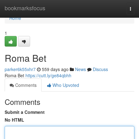
Home
bookmarksfocus
Togg
navi
Home
1
Roma Bet
parker6k55xhr7
559 days ago
News
Discuss
Roma Bet
https://cutt.ly/ge84qbhh
Comments
Who Upvoted
Comments
Submit a Comment
No HTML