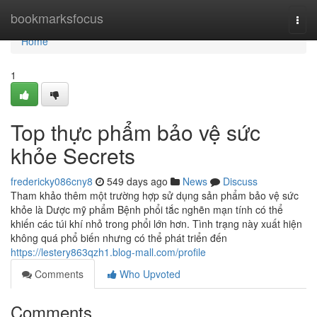
Home
bookmarksfocus
Togg
navi
Home
1
Top thực phẩm bảo vệ sức
khỏe Secrets
fredericky086cny8
549 days ago
News
Discuss
Tham khảo thêm một trường hợp sử dụng sản phẩm bảo vệ sức
khỏe là Dược mỹ phẩm Bệnh phổi tắc nghẽn mạn tính có thể
khiến các túi khí nhỏ trong phổi lớn hơn. Tình trạng này xuất hiện
không quá phổ biến nhưng có thể phát triển đến
https://lestery863qzh1.blog-mall.com/profile
Comments
Who Upvoted
Comments