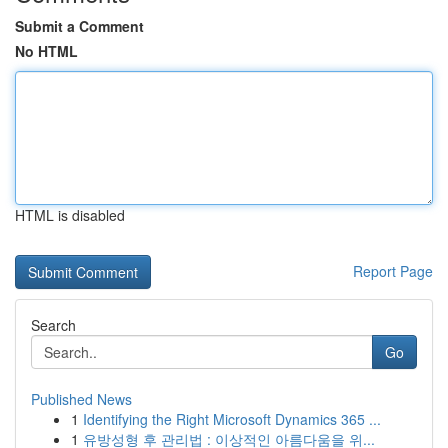
Submit a Comment
No HTML
HTML is disabled
Report Page
Search
Go
Published News
1
Identifying the Right Microsoft Dynamics 365 ...
1
유방성형 후 관리법 : 이상적인 아름다움을 위...