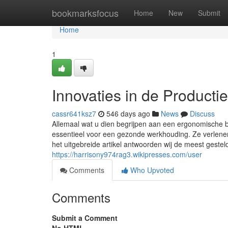
Home
bookmarksfocus
Home
New
Submit
Home
1
Innovaties in de Producti
cassr641ksz7
546 days ago
News
Discuss
Allemaal wat u dien begrijpen aan een ergonomische
essentieel voor een gezonde werkhouding. Ze verlenen 
het uitgebreide artikel antwoorden wij de meest gest
https://harrisony974rag3.wikipresses.com/user
Comments
Who Upvoted
Comments
Submit a Comment