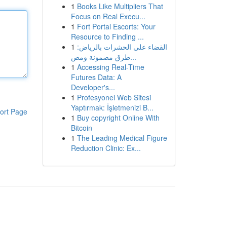
1
Books Like Multipliers That
Focus on Real Execu...
1
Fort Portal Escorts: Your
Resource to Finding ...
1
القضاء على الحشرات بالرياض:
طرق مضمونة ومض...
1
Accessing Real-Time
Futures Data: A
Developer's...
1
Profesyonel Web Sitesi
Yaptırmak: İşletmenizi B...
ort Page
1
Buy copyright Online With
Bitcoin
1
The Leading Medical Figure
Reduction Clinic: Ex...