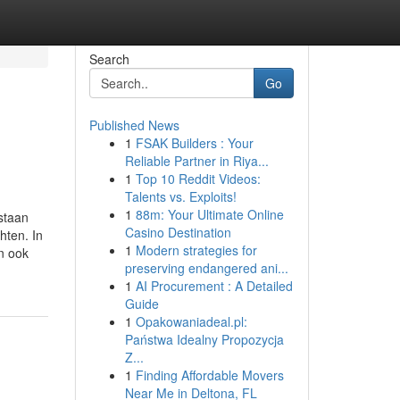
Search
Go
Published News
1
FSAK Builders : Your
Reliable Partner in Riya...
1
Top 10 Reddit Videos:
Talents vs. Exploits!
1
88m: Your Ultimate Online
staan
Casino Destination
hten. In
1
Modern strategies for
n ook
preserving endangered ani...
1
AI Procurement : A Detailed
Guide
1
Opakowaniadeal.pl:
Państwa Idealny Propozycja
Z...
1
Finding Affordable Movers
Near Me in Deltona, FL