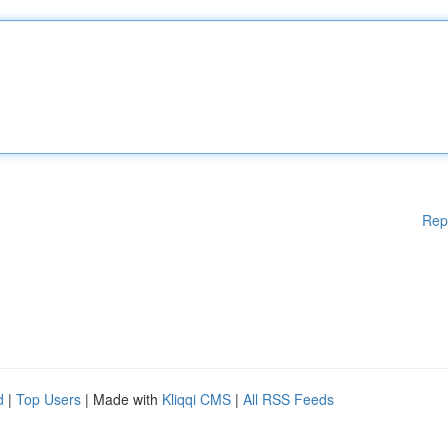
Rep
d
|
Top Users
| Made with
Kliqqi CMS
|
All RSS Feeds