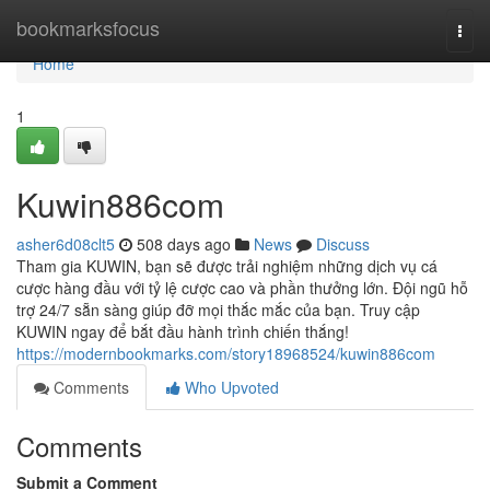
Home
bookmarksfocus
Togg
navi
Home
1
Kuwin886com
asher6d08clt5
508 days ago
News
Discuss
Tham gia KUWIN, bạn sẽ được trải nghiệm những dịch vụ cá
cược hàng đầu với tỷ lệ cược cao và phần thưởng lớn. Đội ngũ hỗ
trợ 24/7 sẵn sàng giúp đỡ mọi thắc mắc của bạn. Truy cập
KUWIN ngay để bắt đầu hành trình chiến thắng!
https://modernbookmarks.com/story18968524/kuwin886com
Comments
Who Upvoted
Comments
Submit a Comment