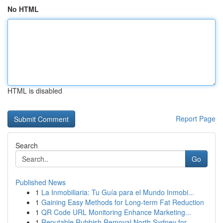
No HTML
HTML is disabled
Report Page
Search
Go
Published News
1
La Inmobiliaria: Tu Guía para el Mundo Inmobi...
1
Gaining Easy Methods for Long-term Fat Reduction
1
QR Code URL Monitoring Enhance Marketing...
1
Reputable Rubbish Removal North Sydney for