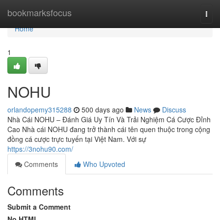
Home
bookmarksfocus
Togg
navi
Home
1
NOHU
orlandopemy315288
500 days ago
News
Discuss
Nhà Cái NOHU – Đánh Giá Uy Tín Và Trải Nghiệm Cá Cược Đỉnh
Cao Nhà cái NOHU đang trở thành cái tên quen thuộc trong cộng
đồng cá cược trực tuyến tại Việt Nam. Với sự
https://3nohu90.com/
Comments
Who Upvoted
Comments
Submit a Comment
No HTML