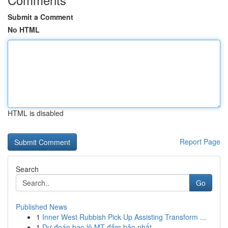
Submit a Comment
No HTML
HTML is disabled
Report Page
Search
Go
Published News
1
Inner West Rubbish Pick Up Assisting Transform ...
1
Dự đoán bao lô MT đảm bảo nhất