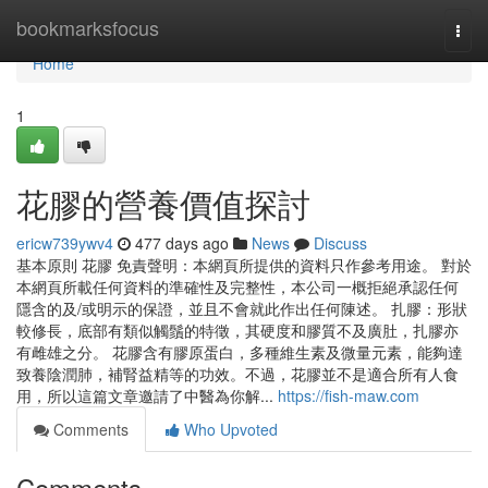
Home
bookmarksfocus
Togg
navi
Home
1
花膠的營養價值探討
ericw739ywv4
477 days ago
News
Discuss
基本原則 花膠 免責聲明：本網頁所提供的資料只作參考用途。 對於
本網頁所載任何資料的準確性及完整性，本公司一概拒絕承認任何
隱含的及/或明示的保證，並且不會就此作出任何陳述。 扎膠：形狀
較修長，底部有類似觸鬚的特徵，其硬度和膠質不及廣肚，扎膠亦
有雌雄之分。 花膠含有膠原蛋白，多種維生素及微量元素，能夠達
致養陰潤肺，補腎益精等的功效。不過，花膠並不是適合所有人食
用，所以這篇文章邀請了中醫為你解...
https://fish-maw.com
Comments
Who Upvoted
Comments