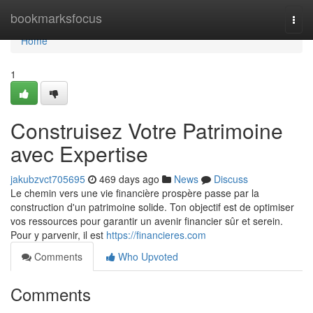
Home
bookmarksfocus
Togg
navi
Home
1
Construisez Votre Patrimoine
avec Expertise
jakubzvct705695
469 days ago
News
Discuss
Le chemin vers une vie financière prospère passe par la
construction d'un patrimoine solide. Ton objectif est de optimiser
vos ressources pour garantir un avenir financier sûr et serein.
Pour y parvenir, il est
https://financieres.com
Comments
Who Upvoted
Comments