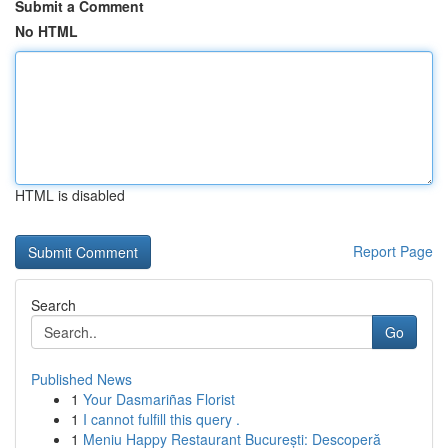
Submit a Comment
No HTML
HTML is disabled
Report Page
Search
Go
Published News
1
Your Dasmariñas Florist
1
I cannot fulfill this query .
1
Meniu Happy Restaurant București: Descoperă