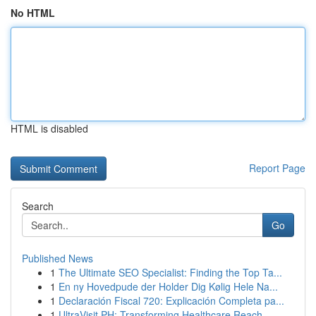
No HTML
HTML is disabled
Report Page
Search
Go
Published News
1
The Ultimate SEO Specialist: Finding the Top Ta...
1
En ny Hovedpude der Holder Dig Kølig Hele Na...
1
Declaración Fiscal 720: Explicación Completa pa...
1
UltraVisit PH: Transforming Healthcare Reach...