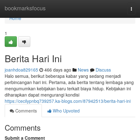
Home
bookmarksfocus
Togg
navi
Home
1
Berita Hari Ini
joanhdoa829165
466 days ago
News
Discuss
Halo semua, berikut beberapa kabar yang sedang menjadi
perbincangan hari ini. Pertama, ada berita tentang lembaga yang
mengumumkan kebijakan baru terkait biaya hidup. Kebijakan ini
diharapkan dapat mengurangi kondisi
https://cecilypnbq739257.ka-blogs.com/87942513/berita-hari-ini
Comments
Who Upvoted
Comments
Submit a Comment