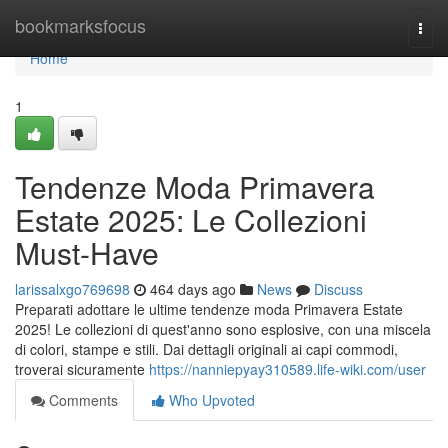
Home
bookmarksfocus
Togg
navi
Home
1
Tendenze Moda Primavera
Estate 2025: Le Collezioni
Must-Have
larissalxgo769698
464 days ago
News
Discuss
Preparati adottare le ultime tendenze moda Primavera Estate
2025! Le collezioni di quest'anno sono esplosive, con una miscela
di colori, stampe e stili. Dai dettagli originali ai capi commodi,
troverai sicuramente
https://nanniepyay310589.life-wiki.com/user
Comments
Who Upvoted