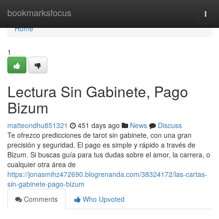
Home
bookmarksfocus
Togg
navi
Home
1
Lectura Sin Gabinete, Pago
Bizum
matteondhu851321
451 days ago
News
Discuss
Te ofrezco predicciones de tarot sin gabinete, con una gran
precisión y seguridad. El pago es simple y rápido a través de
Bizum. Si buscas guía para tus dudas sobre el amor, la carrera, o
cualquier otra área de
https://jonasmihz472690.blogrenanda.com/38324172/las-cartas-
sin-gabinete-pago-bizum
Comments
Who Upvoted