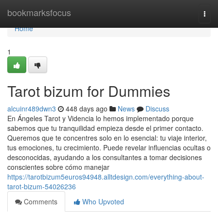
Home
bookmarksfocus
Togg
navi
Home
1
Tarot bizum for Dummies
alcuinr489dwn3
448 days ago
News
Discuss
En Ángeles Tarot y Videncia lo hemos implementado porque
sabemos que tu tranquilidad empieza desde el primer contacto.
Queremos que te concentres solo en lo esencial: tu viaje interior,
tus emociones, tu crecimiento. Puede revelar influencias ocultas o
desconocidas, ayudando a los consultantes a tomar decisiones
conscientes sobre cómo manejar
https://tarotbizum5euros94948.alltdesign.com/everything-about-
tarot-bizum-54026236
Comments
Who Upvoted