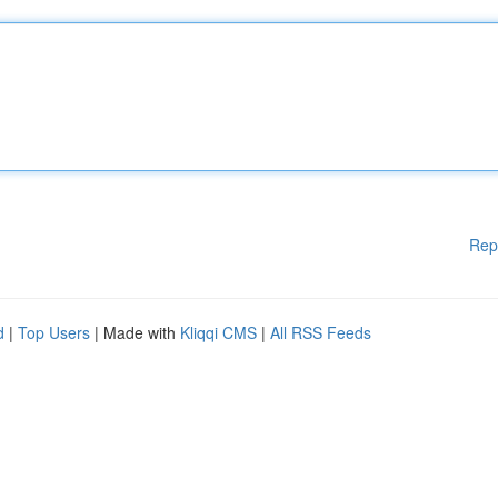
Rep
d
|
Top Users
| Made with
Kliqqi CMS
|
All RSS Feeds