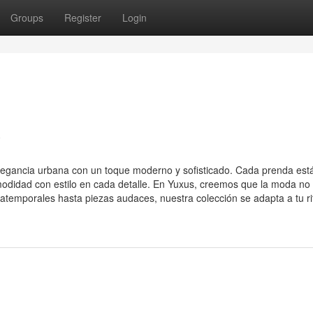
Groups
Register
Login
a
legancia urbana con un toque moderno y sofisticado. Cada prenda est
modidad con estilo en cada detalle. En Yuxus, creemos que la moda no 
s atemporales hasta piezas audaces, nuestra colección se adapta a tu r