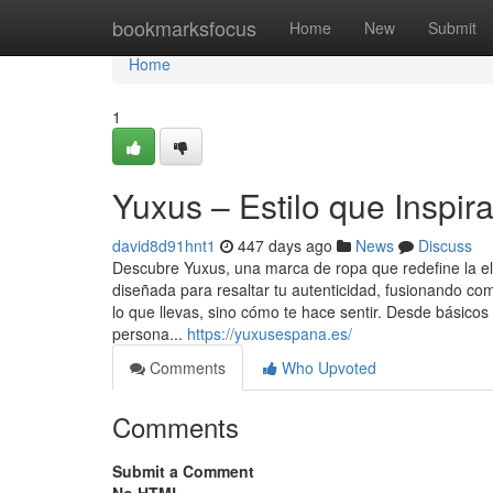
Home
bookmarksfocus
Home
New
Submit
Home
1
Yuxus – Estilo que Inspir
david8d91hnt1
447 days ago
News
Discuss
Descubre Yuxus, una marca de ropa que redefine la e
diseñada para resaltar tu autenticidad, fusionando co
lo que llevas, sino cómo te hace sentir. Desde básico
persona...
https://yuxusespana.es/
Comments
Who Upvoted
Comments
Submit a Comment