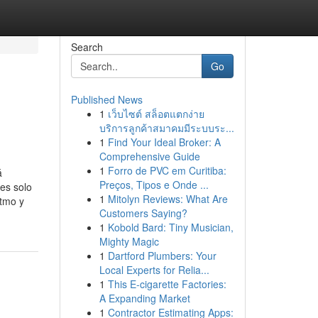
Search
Go
Published News
1
เว็บไซต์ สล็อตแตกง่าย
บริการลูกค้าสมาคมมีระบบระ...
1
Find Your Ideal Broker: A
Comprehensive Guide
1
Forro de PVC em Curitiba:
á
Preços, Tipos e Onde ...
es solo
1
Mitolyn Reviews: What Are
itmo y
Customers Saying?
1
Kobold Bard: Tiny Musician,
Mighty Magic
1
Dartford Plumbers: Your
Local Experts for Relia...
1
This E-cigarette Factories:
A Expanding Market
1
Contractor Estimating Apps: