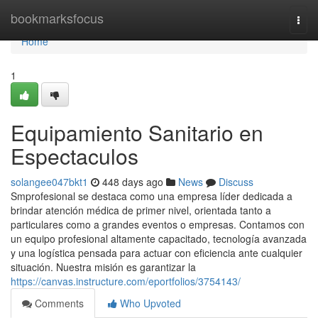
Home
bookmarksfocus
Togg
navi
Home
1
Equipamiento Sanitario en
Espectaculos
solangee047bkt1
448 days ago
News
Discuss
Smprofesional se destaca como una empresa líder dedicada a
brindar atención médica de primer nivel, orientada tanto a
particulares como a grandes eventos o empresas. Contamos con
un equipo profesional altamente capacitado, tecnología avanzada
y una logística pensada para actuar con eficiencia ante cualquier
situación. Nuestra misión es garantizar la
https://canvas.instructure.com/eportfolios/3754143/
Comments
Who Upvoted