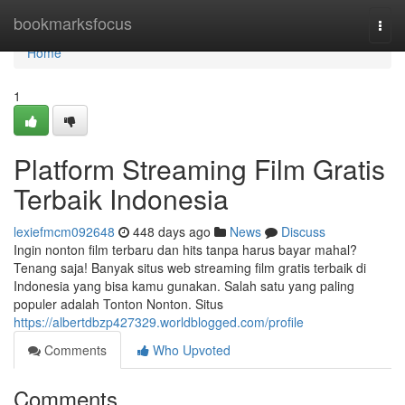
Home
bookmarksfocus
Togg
navi
Home
1
Platform Streaming Film Gratis
Terbaik Indonesia
lexiefmcm092648
448 days ago
News
Discuss
Ingin nonton film terbaru dan hits tanpa harus bayar mahal?
Tenang saja! Banyak situs web streaming film gratis terbaik di
Indonesia yang bisa kamu gunakan. Salah satu yang paling
populer adalah Tonton Nonton. Situs
https://albertdbzp427329.worldblogged.com/profile
Comments
Who Upvoted
Comments