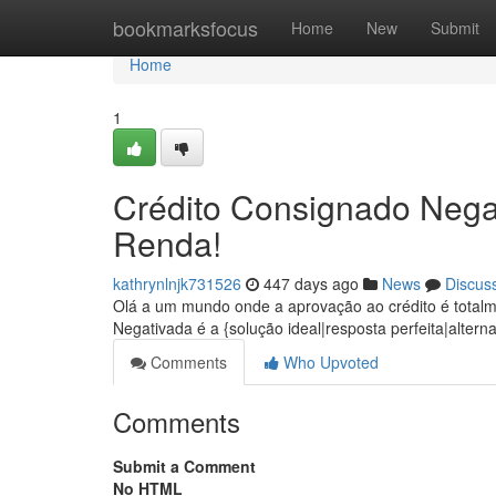
Home
bookmarksfocus
Home
New
Submit
Home
1
Crédito Consignado Neg
Renda!
kathrynlnjk731526
447 days ago
News
Discus
Olá a um mundo onde a aprovação ao crédito é total
Negativada é a {solução ideal|resposta perfeita|alter
Comments
Who Upvoted
Comments
Submit a Comment
No HTML