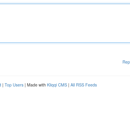
Rep
d
|
Top Users
| Made with
Kliqqi CMS
|
All RSS Feeds