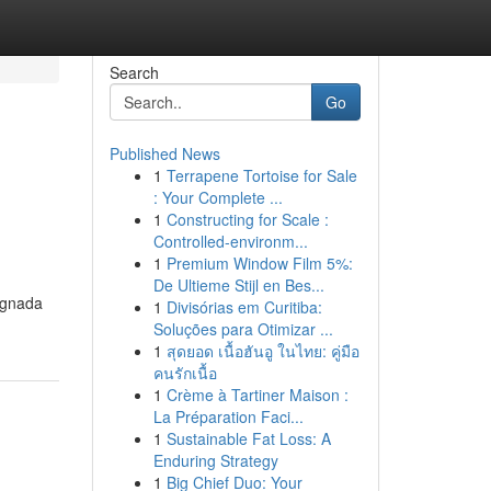
Search
Go
Published News
1
Terrapene Tortoise for Sale
: Your Complete ...
1
Constructing for Scale :
Controlled-environm...
1
Premium Window Film 5%:
De Ultieme Stijl en Bes...
ignada
1
Divisórias em Curitiba:
Soluções para Otimizar ...
1
สุดยอด เนื้อฮันอู ในไทย: คู่มือ
คนรักเนื้อ
1
Crème à Tartiner Maison :
La Préparation Faci...
1
Sustainable Fat Loss: A
Enduring Strategy
1
Big Chief Duo: Your