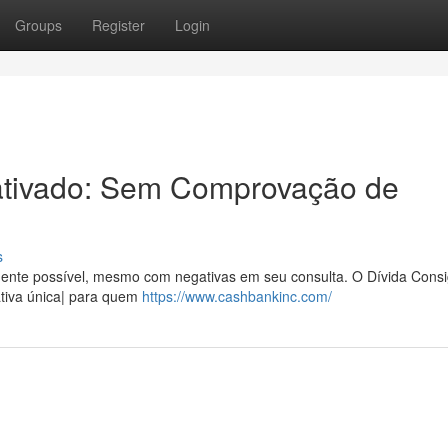
Groups
Register
Login
ativado: Sem Comprovação de
s
mente possível, mesmo com negativas em seu consulta. O Dívida Cons
nativa única| para quem
https://www.cashbankinc.com/