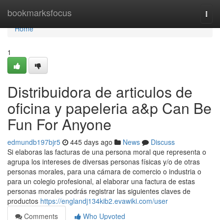
Home
bookmarksfocus
Togg
navi
Home
1
Distribuidora de articulos de
oficina y papeleria a&p Can Be
Fun For Anyone
edmundb197bjr5
445 days ago
News
Discuss
Si elaboras las facturas de una persona moral que representa o
agrupa los intereses de diversas personas físicas y/o de otras
personas morales, para una cámara de comercio o industria o
para un colegio profesional, al elaborar una factura de estas
personas morales podrás registrar las siguientes claves de
productos
https://englandj134kib2.evawiki.com/user
Comments
Who Upvoted