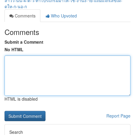
ลาวว-นน-4-ต-ว-ทำโปรแกรมมาให-ใช-งานง-าย-แถมแจกเลขเด-
ดให-ก-นอ-ก
Comments
Who Upvoted
Comments
Submit a Comment
No HTML
HTML is disabled
Report Page
Search