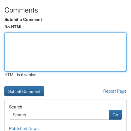
Comments
Submit a Comment
No HTML
HTML is disabled
Report Page
Search
Go
Published News