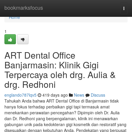
Home
bookmarksfocus
Togg
navi
Home
1
ART Dental Office
Banjarmasin: Klinik Gigi
Terpercaya oleh drg. Aulia &
drg. Redhoni
englando787lqv5
419 days ago
News
Discuss
Tahukah Anda bahwa ART Dental Office di Banjarmasin tidak
hanya fokus terhadap perbaikan gigi tapi termasuk amat
menekankan perawatan pencegahan? Dipimpin oleh Dr. Aulia
dan Dr. Redhoni yang berpengalaman, klinik ini menawarkan
gabungan unik pada kedokteran gigi kosmetik dan restoratif yang
disesuaikan dengan kebutuhan Anda. Pendekatan yang berpusat