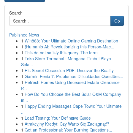
Search
Go
Published News
1
Win888: Your Ultimate Online Gaming Destination
1
{Humanio AI: Revolutionizing this Person-Mac...
1
This do not satisfy this query. The term...
1
Toko Store Termahal : Mengapa Timbul Biaya
Sela...
1
His Secret Obsession PDF: Uncover the Reality
1
Garmin Fenix 7: Problemas Dificuldades Questões...
1
Refresh Homes Using Deceased Estate Clearance
P...
1
How Do You Choose the Best Solar O&M Company
in...
1
Happy Ending Massages Cape Town: Your Ultimate
...
1
Load Testing: Your Definitive Guide
1
Atrakcyjny Kredyt: Czy Warto Się Zaciągnąć?
1
Get an Professional: Your Burning Questions...