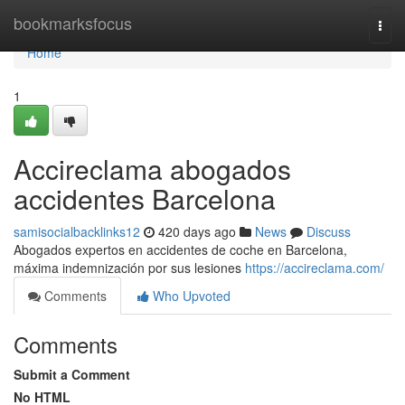
Home
bookmarksfocus
Togg
navi
Home
1
Accireclama abogados
accidentes Barcelona
samisocialbacklinks12
420 days ago
News
Discuss
Abogados expertos en accidentes de coche en Barcelona,
máxima indemnización por sus lesiones
https://accireclama.com/
Comments
Who Upvoted
Comments
Submit a Comment
No HTML