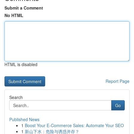
Submit a Comment
No HTML
HTML is disabled
Report Page
Search
Go
Published News
1
Boost Your E-Commerce Sales: Automate Your SEO
1
新山下水：危险与诱惑并存？