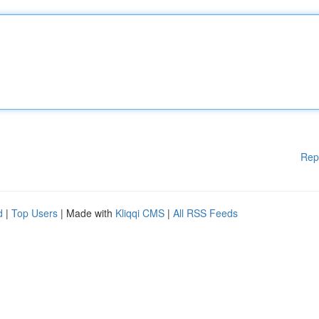
Rep
d
|
Top Users
| Made with
Kliqqi CMS
|
All RSS Feeds