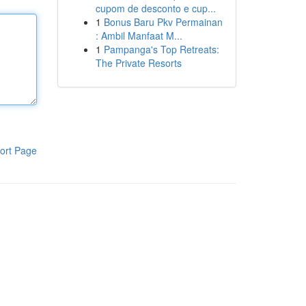
cupom de desconto e cup...
1
Bonus Baru Pkv Permainan
: Ambil Manfaat M...
1
Pampanga's Top Retreats:
The Private Resorts
ort Page