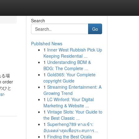
Search
Go
Published News
1
Inner West Rubbish Pick Up
Keeping Residential ...
1
Understanding BDM &
BDG: The Complete ...
1
Gold365: Your Complete
われる場
copyright Guide
rder
1
Streaming Entertainment: A
級のひと
Growing Trend
sr-
1
LC Winford: Your Digital
Marketing & Website ...
1
Vintage Slots: Your Guide to
the Best Classic ...
1
Superheng789 ทางเข้า:
อัปเดตล่าสุดเพื่อประสบการ...
1
Finding the Best Ocala