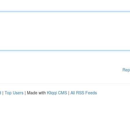
Rep
d
|
Top Users
| Made with
Kliqqi CMS
|
All RSS Feeds