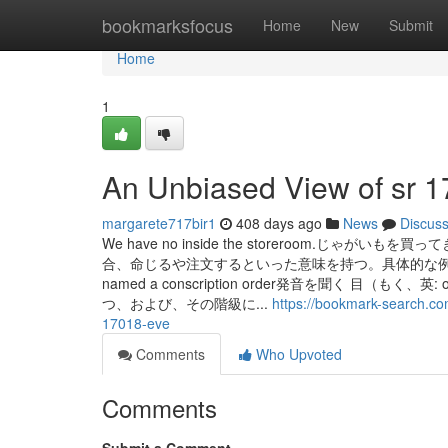
Home
bookmarksfocus
Home
New
Submit
Home
1
An Unbiased View of sr 1
margarete717bir1
408 days ago
News
Discus
We have no inside the storeroom.じ
合、命じるや注文するといった意味を持つ。具体的な例を以下
named a conscription order発音を聞く 目
つ、および、その階級に...
https://bookmark-search.co
17018-eve
Comments
Who Upvoted
Comments