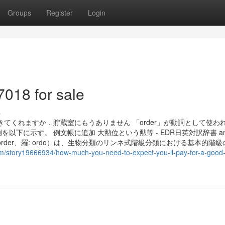
Groups
Register
Login
7018 for sale
s
ゃがいもを買ってきてくれますか．貯蔵室にもうありません 「order」が動詞として使
に示す。 例文帳に追加 大勲位という勲等 - EDR日英対訳辞書 an o
（もく、英: order、羅: ordo）は、生物分類のリンネ式階級分類における基本的階
m/story19666934/how-much-you-need-to-expect-you-ll-pay-for-a-good-