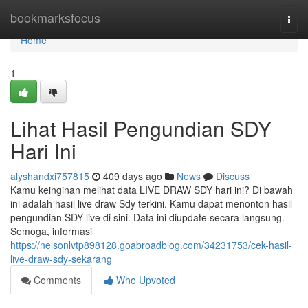
Home
bookmarksfocus
Togg
navi
Home
1
Lihat Hasil Pengundian SDY
Hari Ini
alyshandxi757815
409 days ago
News
Discuss
Kamu keinginan melihat data LIVE DRAW SDY hari ini? Di bawah
ini adalah hasil live draw Sdy terkini. Kamu dapat menonton hasil
pengundian SDY live di sini. Data ini diupdate secara langsung.
Semoga, informasi
https://nelsonlvtp898128.goabroadblog.com/34231753/cek-hasil-
live-draw-sdy-sekarang
Comments
Who Upvoted