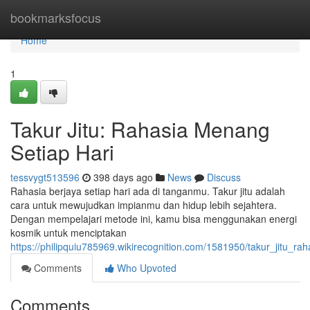
Home
bookmarksfocus
Home
1
Takur Jitu: Rahasia Menang
Setiap Hari
tessvygt513596
398 days ago
News
Discuss
Rahasia berjaya setiap hari ada di tanganmu. Takur jitu adalah
cara untuk mewujudkan impianmu dan hidup lebih sejahtera.
Dengan mempelajari metode ini, kamu bisa menggunakan energi
kosmik untuk menciptakan
https://philipquiu785969.wikirecognition.com/1581950/takur_jitu_r
Comments
Who Upvoted
Comments