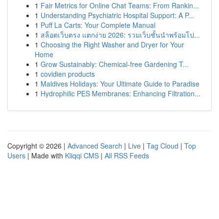
1
Fair Metrics for Online Chat Teams: From Rankin...
1
Understanding Psychiatric Hospital Support: A P...
1
Puff La Carts: Your Complete Manual
1
สล็อตเว็บตรง แตกง่าย 2026: รวมเว็บชั้นนำพร้อมโป...
1
Choosing the Right Washer and Dryer for Your
Home
1
Grow Sustainably: Chemical-free Gardening T...
1
covidien products
1
Maldives Holidays: Your Ultimate Guide to Paradise
1
Hydrophilic PES Membranes: Enhancing Filtration...
Copyright © 2026 |
Advanced Search
|
Live
|
Tag Cloud
|
Top
Users
| Made with
Kliqqi CMS
|
All RSS Feeds