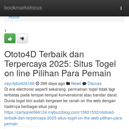
Home
bookmarksfocus
Togg
navi
Home
1
Ototo4D Terbaik dan
Terpercaya 2025: Situs Togel
on line Pilihan Para Pemain
zayntybo424166
399 days ago
News
Discuss
Di era electronic seperti sekarang, permainan togel tidak lagi
terbatas pada tempat-tempat konvensional atau bandar darat.
Dunia togel kini sudah bergeser ke ranah on the web dengan
hadirnya berbagai situs yang
https://carlyqnle566124.mybuzzblog.com/15821532/ototo4d-
terbaik-dan-terpercaya-2025-situs-togel-on-the-web-pilihan-para-
pemain