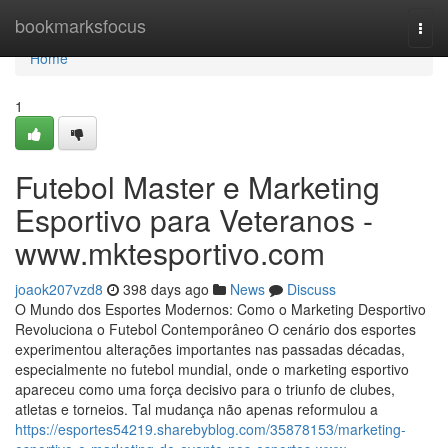
Home
bookmarksfocus
Togg
navi
Home
1
Futebol Master e Marketing
Esportivo para Veteranos -
www.mktesportivo.com
joaok207vzd8
398 days ago
News
Discuss
O Mundo dos Esportes Modernos: Como o Marketing Desportivo
Revoluciona o Futebol Contemporâneo O cenário dos esportes
experimentou alterações importantes nas passadas décadas,
especialmente no futebol mundial, onde o marketing esportivo
apareceu como uma força decisivo para o triunfo de clubes,
atletas e torneios. Tal mudança não apenas reformulou a
https://esportes54219.sharebyblog.com/35878153/marketing-