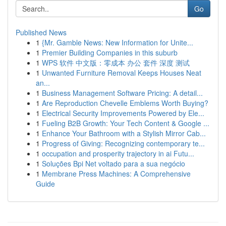
Go
Published News
1
{Mr. Gamble News: New Information for Unite...
1
Premier Building Companies in this suburb
1
WPS 软件 中文版：零成本 办公 套件 深度 测试
1
Unwanted Furniture Removal Keeps Houses Neat
an...
1
Business Management Software Pricing: A detail...
1
Are Reproduction Chevelle Emblems Worth Buying?
1
Electrical Security Improvements Powered by Ele...
1
Fueling B2B Growth: Your Tech Content & Google ...
1
Enhance Your Bathroom with a Stylish Mirror Cab...
1
Progress of Giving: Recognizing contemporary te...
1
occupation and prosperity trajectory in ai Futu...
1
Soluções Bpi Net voltado para a sua negócio
1
Membrane Press Machines: A Comprehensive
Guide