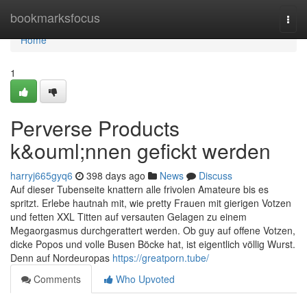
Home
bookmarksfocus
Togg
navi
Home
1
Perverse Products
k&ouml;nnen gefickt werden
harryj665gyq6
398 days ago
News
Discuss
Auf dieser Tubenseite knattern alle frivolen Amateure bis es
spritzt. Erlebe hautnah mit, wie pretty Frauen mit gierigen Votzen
und fetten XXL Titten auf versauten Gelagen zu einem
Megaorgasmus durchgerattert werden. Ob guy auf offene Votzen,
dicke Popos und volle Busen Böcke hat, ist eigentlich völlig Wurst.
Denn auf Nordeuropas
https://greatporn.tube/
Comments
Who Upvoted