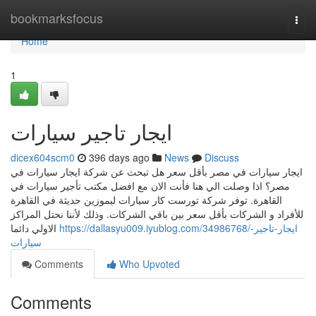
Home
bookmarksfocus
Togg
navi
Home
1
ايجار تاجير سيارات
dicex604scm0
396 days ago
News
Discuss
ايجار سيارات في مصر بأقل سعر هل تبحث عن شركة ايجار سيارات في
مصر؟ اذا وصلت الي هنا فأنت الان مع افضل مكتب تأجير سيارات في
القاهرة. توفر شركة تورست كار سيارات ليموزين حديثة في القاهرة
للأفراد و الشركات بأقل سعر بين باقي الشركات. وذلك لأننا نحتل المراكز
https://dallasyu009.iyublog.com/34986768/ايجار-تاجير-
الاولي دائما
سيارات
Comments
Who Upvoted
Comments