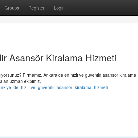
Groups
Register
Login
lir Asansör Kiralama Hizmeti
arıyorsunuz? Firmamız, Ankara'da en hızlı ve güvenilir asansör kiralama
 alan uzman ekibimiz,
rkiye_de_hızlı_ve_güvenilir_asansör_kiralama_hizmeti