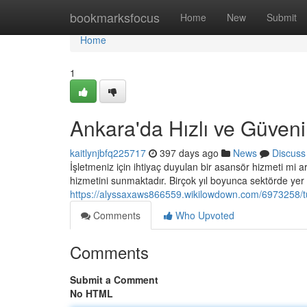
Home
bookmarksfocus
Home
New
Submit
Home
1
Ankara'da Hızlı ve Güveni
kaitlynjbfq225717
397 days ago
News
Discuss
İşletmeniz için ihtiyaç duyulan bir asansör hizmeti mi 
hizmetini sunmaktadır. Birçok yıl boyunca sektörde yer
https://alyssaxaws866559.wikilowdown.com/6973258/tü
Comments
Who Upvoted
Comments
Submit a Comment
No HTML