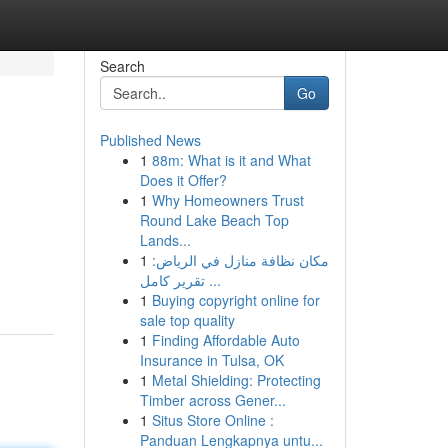
Search
Go
Published News
1
88m: What is it and What
Does it Offer?
1
Why Homeowners Trust
Round Lake Beach Top
Lands...
1
مكان نظافة منازل في الرياض:
تقرير كامل ...
1
Buying copyright online for
sale top quality
1
Finding Affordable Auto
Insurance in Tulsa, OK
1
Metal Shielding: Protecting
Timber across Gener...
1
Situs Store Online :
Panduan Lengkapnya untu...