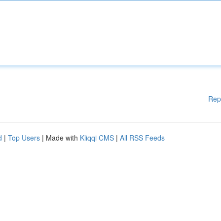
Rep
d
|
Top Users
| Made with
Kliqqi CMS
|
All RSS Feeds