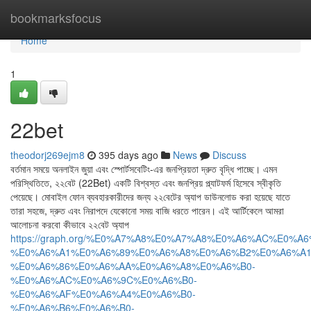
Home
bookmarksfocus
Home
1
22bet
theodorj269ejm8
395 days ago
News
Discuss
বর্তমান সময়ে অনলাইন জুয়া এবং স্পোর্টসবেটিং-এর জনপ্রিয়তা দ্রুত বৃদ্ধি পাচ্ছে। এমন
পরিস্থিতিতে, ২২বেট (22Bet) একটি বিশ্বস্ত এবং জনপ্রিয় প্ল্যাটফর্ম হিসেবে স্বীকৃতি
পেয়েছে। মোবাইল ফোন ব্যবহারকারীদের জন্য ২২বেটের অ্যাপ ডাউনলোড করা হয়েছে যাতে
তারা সহজে, দ্রুত এবং নিরাপদে যেকোনো সময় বাজি ধরতে পারেন। এই আর্টিকেলে আমরা
আলোচনা করবো কীভাবে ২২বেট অ্যাপ
https://graph.org/%E0%A7%A8%E0%A7%A8%E0%A6%AC%E0%A6
%E0%A6%A1%E0%A6%89%E0%A6%A8%E0%A6%B2%E0%A6%A1
%E0%A6%86%E0%A6%AA%E0%A6%A8%E0%A6%B0-
%E0%A6%AC%E0%A6%9C%E0%A6%B0-
%E0%A6%AF%E0%A6%A4%E0%A6%B0-
%E0%A6%B6%E0%A6%B0-