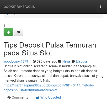
Home
bookmarksfocus
Togg
navi
Home
1
Tips Deposit Pulsa Termurah
pada Situs Slot
woodycgpx437911
395 days ago
News
Discuss
Bermain slot online sekarang semakin mudah dan terjangkau.
Salah satu metode deposit yang banyak dipilih adalah deposit
pulsa. Karena prosesnya simpel dan cepat, banyak situs slot yang
menyediakan layanan ini. Nah,
https://martinaupmu365950.ziblogs.com/36140414/metode-
deposit-pulsa-termurah-di-situs-slot
Comments
Who Upvoted