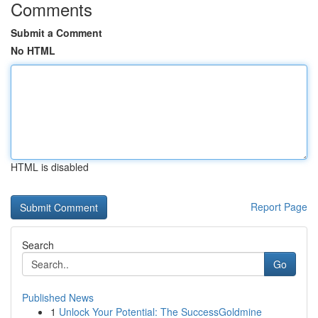
Comments
Submit a Comment
No HTML
HTML is disabled
Report Page
Search
Go
Published News
1
Unlock Your Potential: The SuccessGoldmine