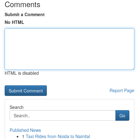
Comments
Submit a Comment
No HTML
HTML is disabled
Report Page
Search
Go
Published News
1
Taxi Rides from Noida to Nainital