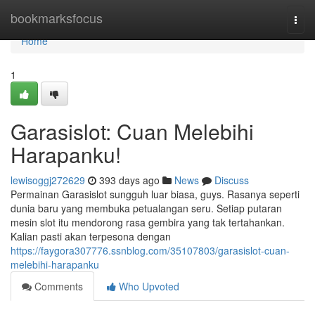
Home
bookmarksfocus
Togg
navi
Home
1
Garasislot: Cuan Melebihi
Harapanku!
lewisoggj272629
393 days ago
News
Discuss
Permainan Garasislot sungguh luar biasa, guys. Rasanya seperti
dunia baru yang membuka petualangan seru. Setiap putaran
mesin slot itu mendorong rasa gembira yang tak tertahankan.
Kalian pasti akan terpesona dengan
https://faygora307776.ssnblog.com/35107803/garasislot-cuan-
melebihi-harapanku
Comments
Who Upvoted