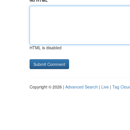
No HTML
HTML is disabled
Copyright © 2026 |
Advanced Search
|
Live
|
Tag Clou