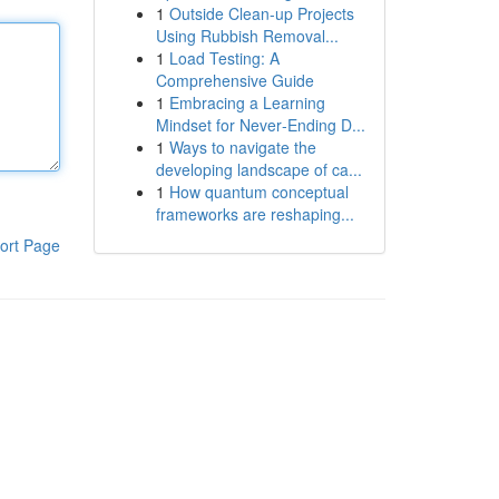
1
Outside Clean-up Projects
Using Rubbish Removal...
1
Load Testing: A
Comprehensive Guide
1
Embracing a Learning
Mindset for Never‑Ending D...
1
Ways to navigate the
developing landscape of ca...
1
How quantum conceptual
frameworks are reshaping...
ort Page