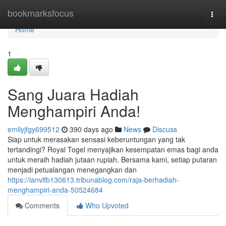
Home
bookmarksfocus
Togg
navi
Home
1
Sang Juara Hadiah
Menghampiri Anda!
emilyjfgy699512
390 days ago
News
Discuss
Siap untuk merasakan sensasi keberuntungan yang tak
tertandingi? Royal Togel menyajikan kesempatan emas bagi anda
untuk meraih hadiah jutaan rupiah. Bersama kami, setiap putaran
menjadi petualangan menegangkan dan
https://ianvlfb130613.tribunablog.com/raja-berhadiah-
menghampiri-anda-50524684
Comments
Who Upvoted