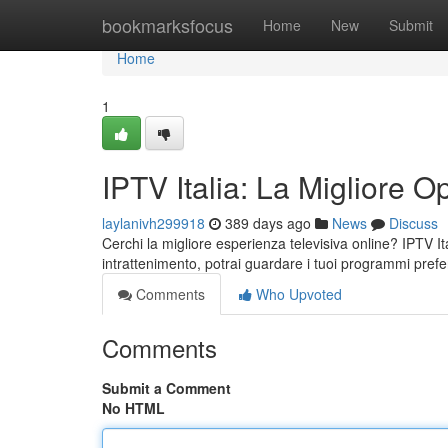
Home
bookmarksfocus
Home
New
Submit
Home
1
IPTV Italia: La Migliore 
laylanivh299918
389 days ago
News
Discuss
Cerchi la migliore esperienza televisiva online? IPTV Ita
intrattenimento, potrai guardare i tuoi programmi prefer
Comments
Who Upvoted
Comments
Submit a Comment
No HTML