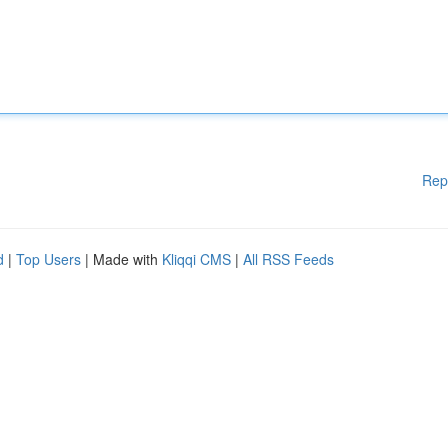
Rep
d
|
Top Users
| Made with
Kliqqi CMS
|
All RSS Feeds