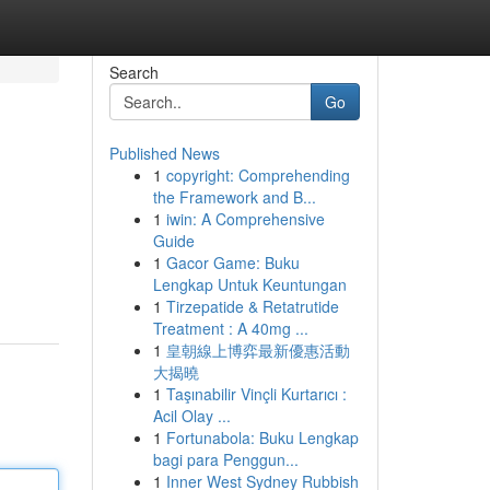
Search
Go
Published News
1
copyright: Comprehending
the Framework and B...
1
iwin: A Comprehensive
Guide
1
Gacor Game: Buku
Lengkap Untuk Keuntungan
1
Tirzepatide & Retatrutide
Treatment : A 40mg ...
1
皇朝線上博弈最新優惠活動
大揭曉
1
Taşınabilir Vinçli Kurtarıcı :
Acil Olay ...
1
Fortunabola: Buku Lengkap
bagi para Penggun...
1
Inner West Sydney Rubbish