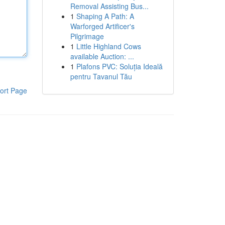
Removal Assisting Bus...
1
Shaping A Path: A
Warforged Artificer's
Pilgrimage
1
Little Highland Cows
available Auction: ...
1
Plafons PVC: Soluția Ideală
pentru Tavanul Tău
ort Page