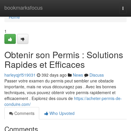
Home
bookmarksfocus
Togg
navi
Home
1
Obtenir son Permis : Solutions
Rapides et Efficaces
harleyqjrf519031
392 days ago
News
Discuss
Passer votre examen du permis peut sembler une obstacle
importante, mais ne vous découragez pas . Avec les bonnes
techniques, vous pouvez obtenir votre permis rapidement et
efficacement . Explorez des cours de
https://acheter-permis-de-
conduire.com/
Comments
Who Upvoted
Comments