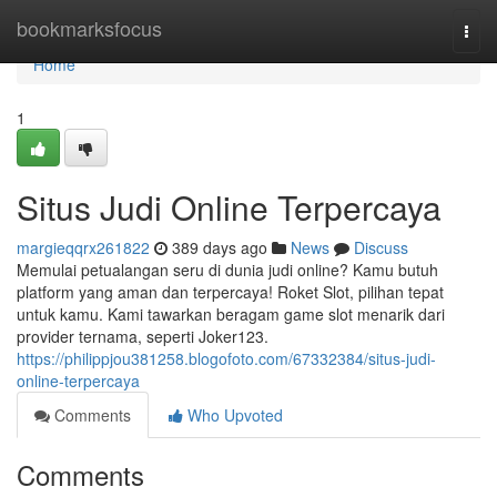
Home
bookmarksfocus
Togg
navi
Home
1
Situs Judi Online Terpercaya
margieqqrx261822
389 days ago
News
Discuss
Memulai petualangan seru di dunia judi online? Kamu butuh
platform yang aman dan terpercaya! Roket Slot, pilihan tepat
untuk kamu. Kami tawarkan beragam game slot menarik dari
provider ternama, seperti Joker123.
https://philippjou381258.blogofoto.com/67332384/situs-judi-
online-terpercaya
Comments
Who Upvoted
Comments