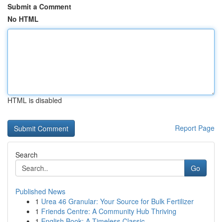
Submit a Comment
No HTML
HTML is disabled
Report Page
Search
Go
Published News
1
Urea 46 Granular: Your Source for Bulk Fertilizer
1
Friends Centre: A Community Hub Thriving
1
English Book: A Timeless Classic