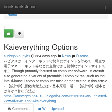
Home
bookmarksfocus
Togg
navi
Home
1
Kaieverything Options
audreyv753pyh1
384 days ago
News
Discuss
ハピタスは、インターネットで簡単にポイントを貯めて、現金や
電子マネー、ギフト券などに交換できる便利なポイントサイトで
す。 Though primarily focused on computer software, Microsoft
also generated a variety of profitable Laptop extras, such as the
IntelliMouse Laptop or computer mice demonstrated in this article
« 【統計学】層化抽出法とは？基本原理・活… 【統計学】標本と
は何か？抽出方法と...
https://kaieverything48136.blogdiloz.com/35150190/an-unbiased-
view-of-ซ-อของก-บ-kaieverything
Comments
Who Upvoted