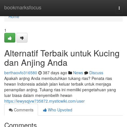
Home
bookmarksfocus
Togg
navi
Home
1
Alternatif Terbaik untuk Kucing
dan Anjing Anda
berthaovfo316580
387 days ago
News
Discuss
Apakah anjing Anda membutuhkan tukang rias? Penata rias
hewan Indonesia adalah jalan keluar terbaik untuk menjaga
penampilan anjing. Tukang rias ini memiliki pengetahuan yang
luar biasa dalam menyembelih hewan
https://lewysqjvw735872.mysticwiki.com/user
Comments
Who Upvoted
Comments