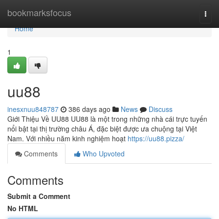
Home
bookmarksfocus
Togg
navi
Home
1
uu88
inesxnuu848787
386 days ago
News
Discuss
Giới Thiệu Về UU88 UU88 là một trong những nhà cái trực tuyến
nổi bật tại thị trường châu Á, đặc biệt được ưa chuộng tại Việt
Nam. Với nhiều năm kinh nghiệm hoạt
https://uu88.pizza/
Comments
Who Upvoted
Comments
Submit a Comment
No HTML