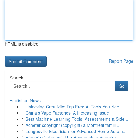
HTML is disabled
Report Page
Search
Go
Published News
1
Unlocking Creativity: Top Free AI Tools You Nee...
1
China's Vape Factories: A Increasing Issue
1
Best Machine Learning Tools: Assessments & Side...
1
Acheter copyright (copyright) à Montréal famill...
1
Longueville Electrician for Advanced Home Autom...
1
Procure Carbomer: The Handbook to Superior...