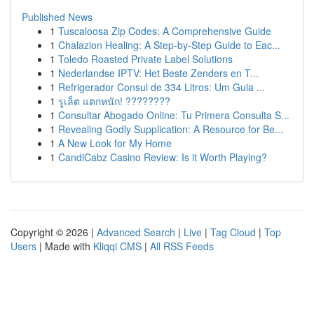
Published News
1
Tuscaloosa Zip Codes: A Comprehensive Guide
1
Chalazion Healing: A Step-by-Step Guide to Eac...
1
Toledo Roasted Private Label Solutions
1
Nederlandse IPTV: Het Beste Zenders en T...
1
Refrigerador Consul de 334 Litros: Um Guia ...
1
รูเล็ต แตกหนัก! ????????
1
Consultar Abogado Online: Tu Primera Consulta S...
1
Revealing Godly Supplication: A Resource for Be...
1
A New Look for My Home
1
CandiCabz Casino Review: Is it Worth Playing?
Copyright © 2026 |
Advanced Search
|
Live
|
Tag Cloud
|
Top
Users
| Made with
Kliqqi CMS
|
All RSS Feeds