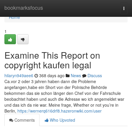
Home
bookmarksfocus
Togg
navi
Home
1
Examine This Report on
copyright kaufen legal
hilaryn949aee6
368 days ago
News
Discuss
Ca.vor 2 oder 3 jahren haben dann die Probleme
angefangen,habe ein Short von der Polnische Behörde
bekommen das sie schon länger den Chef von der Fahrschule
beobachtet haben und auch die Adresse wo ich angemeldet war
und das ich da nie war. Meine frage, Whether or not you’re in
Berlin,
https://wernerq616drf8.hazeronwiki.com/user
Comments
Who Upvoted