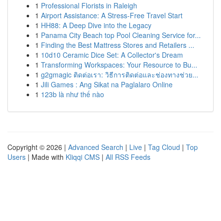
1
Professional Florists in Raleigh
1
Airport Assistance: A Stress-Free Travel Start
1
HH88: A Deep Dive into the Legacy
1
Panama City Beach top Pool Cleaning Service for...
1
Finding the Best Mattress Stores and Retailers ...
1
10d10 Ceramic Dice Set: A Collector's Dream
1
Transforming Workspaces: Your Resource to Bu...
1
g2gmagic ติดต่อเรา: วิธีการติดต่อและช่องทางช่วย...
1
Jili Games : Ang Sikat na Paglalaro Online
1
123b là như thế nào
Copyright © 2026 |
Advanced Search
|
Live
|
Tag Cloud
|
Top
Users
| Made with
Kliqqi CMS
|
All RSS Feeds