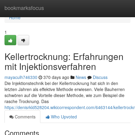
Home
bookmarksfocus
Home
1
Kellertrocknung: Erfahrungen
mit Injektionsverfahren
mayaculh746330
370 days ago
News
Discuss
Die Injektionstechnik bei der Kellertrocknung hat sich in den
letzten Jahren als effektive Methode erwiesen. Viele Bauherren
schwören auf die Vorteile dieser Methode, wie zum Beispiel die
rasche Trocknung. Das
https://denisrkld528204.wikicorrespondent.com/6463144/kellertroc
Comments
Who Upvoted
Comments